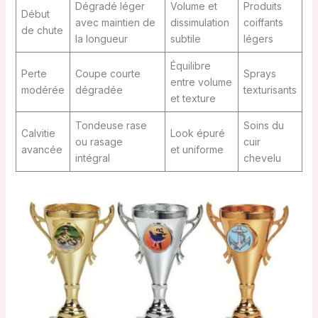
Dégradé léger
Volume et
Produits
Début
avec maintien de
dissimulation
coiffants
de chute
la longueur
subtile
légers
Équilibre
Perte
Coupe courte
Sprays
entre volume
modérée
dégradée
texturisants
et texture
Tondeuse rase
Soins du
Calvitie
Look épuré
ou rasage
cuir
avancée
et uniforme
intégral
chevelu