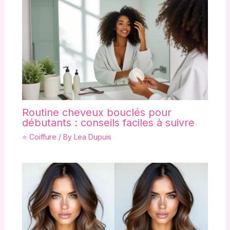
Routine cheveux bouclés pour
débutants : conseils faciles à suivre
⭐ Coiffure
/ By
Lea Dupuis