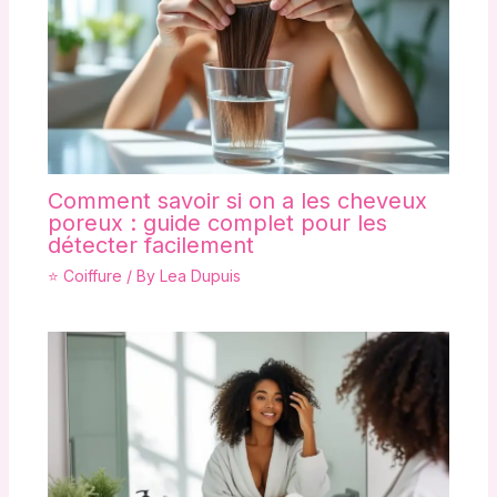
Comment savoir si on a les cheveux
poreux : guide complet pour les
détecter facilement
⭐ Coiffure
/ By
Lea Dupuis