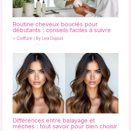
Routine cheveux bouclés pour
débutants : conseils faciles à suivre
⭐ Coiffure
/ By
Lea Dupuis
Différences entre balayage et
mèches : tout savoir pour bien choisir