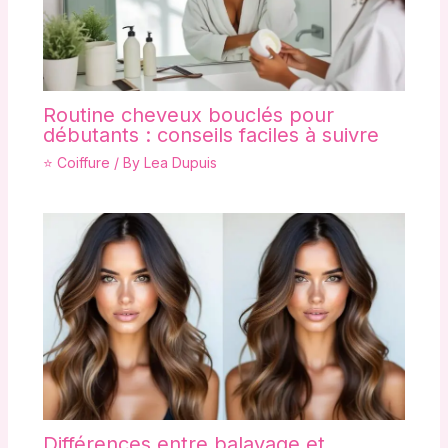
Routine cheveux bouclés pour
débutants : conseils faciles à suivre
⭐ Coiffure
/ By
Lea Dupuis
Différences entre balayage et