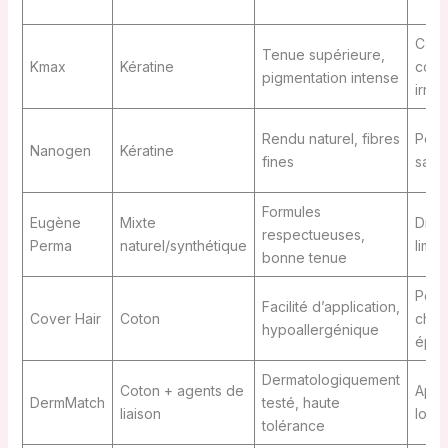
Cert
Tenue supérieure,
Kmax
Kératine
cons
pigmentation intense
irrita
Rendu naturel, fibres
Peut
Nanogen
Kératine
fines
sans
Formules
Eugène
Mixte
Distr
respectueuses,
Perma
naturel/synthétique
limit
bonne tenue
Peu 
Facilité d’application,
Cover Hair
Coton
chev
hypoallergénique
épai
Dermatologiquement
Coton + agents de
Appli
DermMatch
testé, haute
liaison
long
tolérance