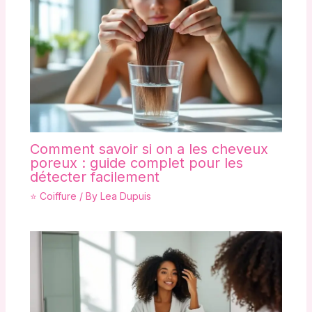
Comment savoir si on a les cheveux
poreux : guide complet pour les
détecter facilement
⭐ Coiffure
/ By
Lea Dupuis