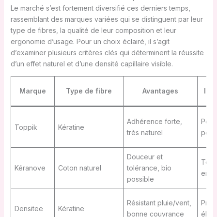
Le marché s’est fortement diversifié ces derniers temps,
rassemblant des marques variées qui se distinguent par leur
type de fibres, la qualité de leur composition et leur
ergonomie d’usage. Pour un choix éclairé, il s’agit
d’examiner plusieurs critères clés qui déterminent la réussite
d’un effet naturel et d’une densité capillaire visible.
Marque
Type de fibre
Avantages
Inc
Adhérence forte,
Peut 
Toppik
Kératine
très naturel
peau
Douceur et
Ten
Kéranove
Coton naturel
tolérance, bio
en h
possible
Résistant pluie/vent,
Prix
Densitee
Kératine
bonne couvrance
élev