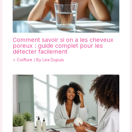
Comment savoir si on a les cheveux
poreux : guide complet pour les
détecter facilement
⭐ Coiffure
/ By
Lea Dupuis