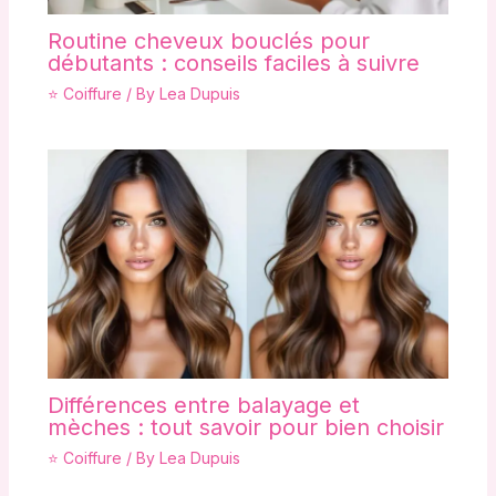
Routine cheveux bouclés pour
débutants : conseils faciles à suivre
⭐ Coiffure
/ By
Lea Dupuis
Différences entre balayage et
mèches : tout savoir pour bien choisir
⭐ Coiffure
/ By
Lea Dupuis