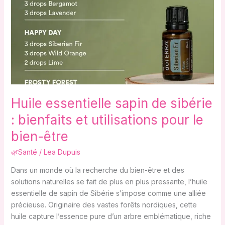
de
sibérie
:
bienfaits
et
utilisations
pour
le
Huile essentielle sapin de sibérie
bien-
être
: bienfaits et utilisations pour le
bien-être
🌿Santé
/
Lea Dupuis
Dans un monde où la recherche du bien-être et des
solutions naturelles se fait de plus en plus pressante, l’huile
essentielle de sapin de Sibérie s’impose comme une alliée
précieuse. Originaire des vastes forêts nordiques, cette
huile capture l’essence pure d’un arbre emblématique, riche