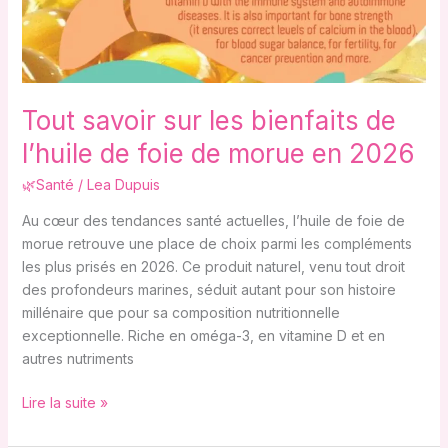
l’huile
de
foie
de
morue
Tout savoir sur les bienfaits de
en
2026
l’huile de foie de morue en 2026
🌿Santé
/
Lea Dupuis
Au cœur des tendances santé actuelles, l’huile de foie de
morue retrouve une place de choix parmi les compléments
les plus prisés en 2026. Ce produit naturel, venu tout droit
des profondeurs marines, séduit autant pour son histoire
millénaire que pour sa composition nutritionnelle
exceptionnelle. Riche en oméga-3, en vitamine D et en
autres nutriments
Lire la suite »