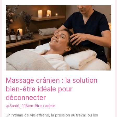
Massage
crânien
:
la
solution
bien-
être
idéale
pour
déconnecter
Massage crânien : la solution
bien-être idéale pour
déconnecter
🌿Santé
,
🧘‍♀️Bien-être
/
admin
Un rythme de vie effréné, la pression au travail ou les