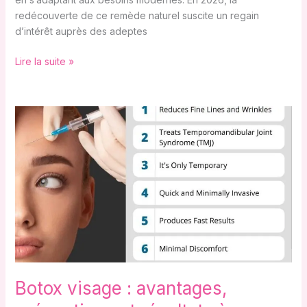
redécouverte de ce remède naturel suscite un regain
d’intérêt auprès des adeptes
Lire la suite »
Botox
visage
:
avantages,
précautions
et
résultats
à
connaître
Botox visage : avantages,