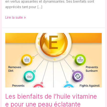
en vertus apaisantes et dynamisantes. Ses bienfaits sont
appréciés tant pour […]
Lire la suite »
Les
bienfaits
de
l’huile
vitamine
e
pour
une
peau
éclatante
Les bienfaits de l’huile vitamine
e pour une peau éclatante