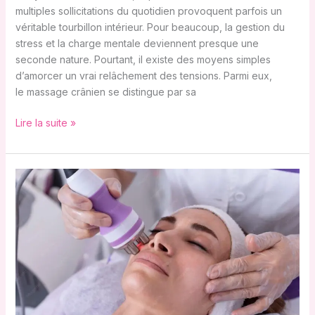
multiples sollicitations du quotidien provoquent parfois un
véritable tourbillon intérieur. Pour beaucoup, la gestion du
stress et la charge mentale deviennent presque une
seconde nature. Pourtant, il existe des moyens simples
d’amorcer un vrai relâchement des tensions. Parmi eux,
le massage crânien se distingue par sa
Lire la suite »
Tout
savoir
sur
la
radiofréquence
visage
pour
une
peau