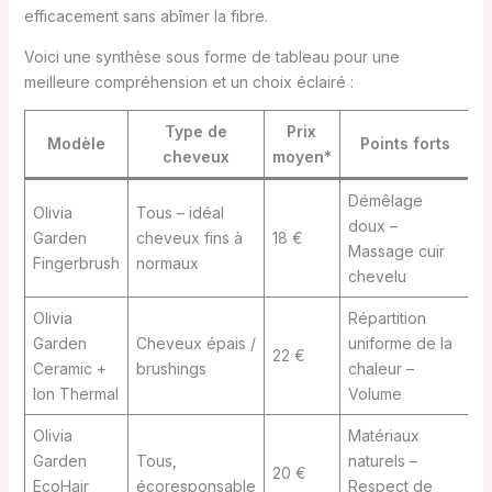
efficacement sans abîmer la fibre.
Voici une synthèse sous forme de tableau pour une
meilleure compréhension et un choix éclairé :
Type de
Prix
Modèle
Points forts
D
cheveux
moyen*
Démêlage
Olivia
Tous – idéal
doux –
Garden
cheveux fins à
18 €
E
Massage cuir
Fingerbrush
normaux
chevelu
Olivia
Répartition
Garden
Cheveux épais /
uniforme de la
T
22 €
Ceramic +
brushings
chaleur –
b
Ion Thermal
Volume
Olivia
Matériaux
Garden
Tous,
naturels –
20 €
E
EcoHair
écoresponsable
Respect de