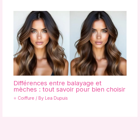
Différences entre balayage et
mèches : tout savoir pour bien choisir
⭐ Coiffure
/ By
Lea Dupuis