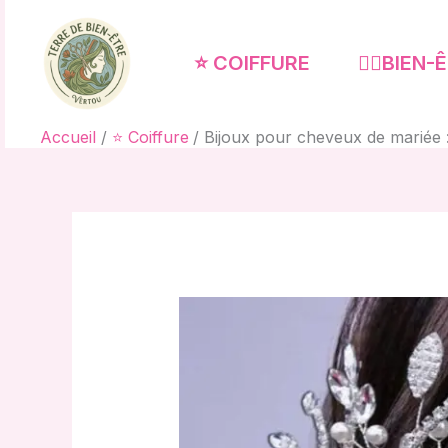
Aller
au
⭐ COIFFURE
🧘‍♀️BIEN
contenu
Accueil
⭐ Coiffure
Bijoux pour cheveux de mariée :