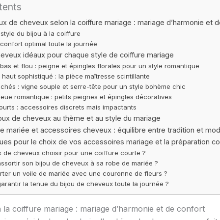
tents
oux de cheveux selon la coiffure mariage : mariage d’harmonie et d
style du bijou à la coiffure
confort optimal toute la journée
eveux idéaux pour chaque style de coiffure mariage
bas et flou : peigne et épingles florales pour un style romantique
haut sophistiqué : la pièce maîtresse scintillante
chés : vigne souple et serre-tête pour un style bohème chic
eue romantique : petits peignes et épingles décoratives
urts : accessoires discrets mais impactants
joux de cheveux au thème et au style du mariage
de mariée et accessoires cheveux : équilibre entre tradition et mo
ues pour le choix de vos accessoires mariage et la préparation coi
x de cheveux choisir pour une coiffure courte ?
sortir son bijou de cheveux à sa robe de mariée ?
rter un voile de mariée avec une couronne de fleurs ?
rantir la tenue du bijou de cheveux toute la journée ?
 la coiffure mariage : mariage d’harmonie et de confort