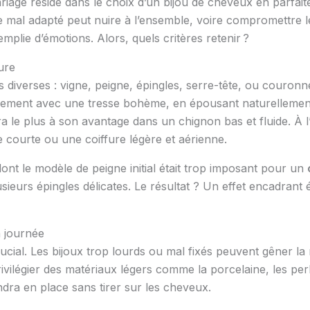
riage réside dans le choix d’un bijou de cheveux en parfait
mal adapté peut nuire à l’ensemble, voire compromettre le c
mplie d’émotions. Alors, quels critères retenir ?
ure
s diverses : vigne, peigne, épingles, serre-tête, ou couro
ement avec une tresse bohème, en épousant naturellement 
a le plus à son avantage dans un chignon bas et fluide. À l
 courte ou une coiffure légère et aérienne.
ont le modèle de peigne initial était trop imposant pour un
usieurs épingles délicates. Le résultat ? Un effet encadrant
a journée
rucial. Les bijoux trop lourds ou mal fixés peuvent gêner la
rivilégier des matériaux légers comme la porcelaine, les perl
endra en place sans tirer sur les cheveux.