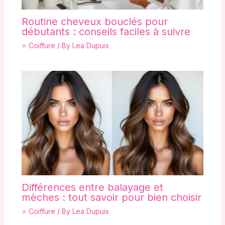
Routine cheveux bouclés pour
débutants : conseils faciles à suivre
⭐ Coiffure
/ By
Lea Dupuis
Différences entre balayage et
mèches : tout savoir pour bien choisir
⭐ Coiffure
/ By
Lea Dupuis