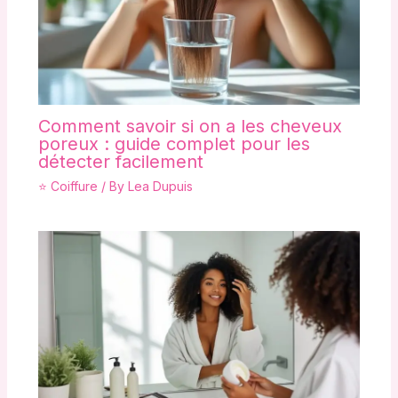
Comment savoir si on a les cheveux
poreux : guide complet pour les
détecter facilement
⭐ Coiffure
/ By
Lea Dupuis