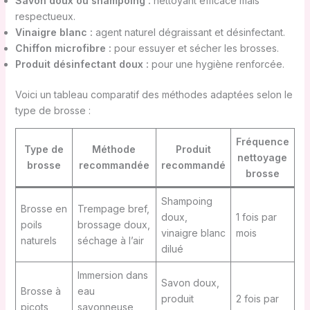
Savon doux ou shampoing :
nettoyant efficace mais
respectueux.
Vinaigre blanc :
agent naturel dégraissant et désinfectant.
Chiffon microfibre :
pour essuyer et sécher les brosses.
Produit désinfectant doux :
pour une hygiène renforcée.
Voici un tableau comparatif des méthodes adaptées selon le
type de brosse :
Fréquence
Type de
Méthode
Produit
nettoyage
brosse
recommandée
recommandé
brosse
Shampoing
Brosse en
Trempage bref,
doux,
1 fois par
poils
brossage doux,
vinaigre blanc
mois
naturels
séchage à l’air
dilué
Immersion dans
Savon doux,
Brosse à
eau
produit
2 fois par
picots
savonneuse,