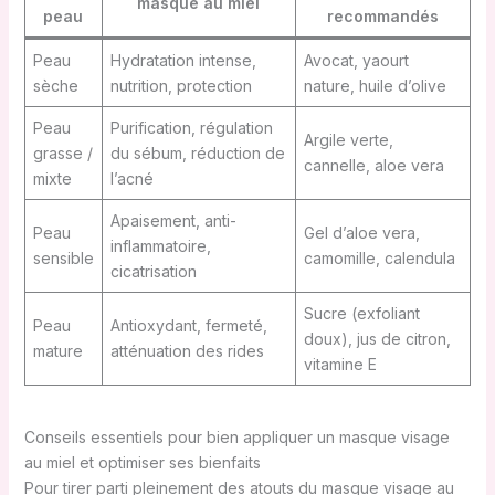
masque au miel
peau
recommandés
Peau
Hydratation intense,
Avocat, yaourt
sèche
nutrition, protection
nature, huile d’olive
Peau
Purification, régulation
Argile verte,
grasse /
du sébum, réduction de
cannelle, aloe vera
mixte
l’acné
Apaisement, anti-
Peau
Gel d’aloe vera,
inflammatoire,
sensible
camomille, calendula
cicatrisation
Sucre (exfoliant
Peau
Antioxydant, fermeté,
doux), jus de citron,
mature
atténuation des rides
vitamine E
Conseils essentiels pour bien appliquer un masque visage
au miel et optimiser ses bienfaits
Pour tirer parti pleinement des atouts du masque visage au