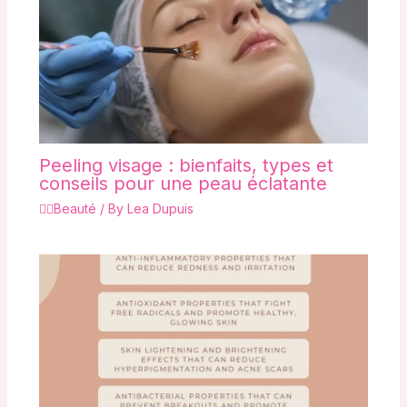
Peeling visage : bienfaits, types et
conseils pour une peau éclatante
💇‍♀️Beauté
/ By
Lea Dupuis