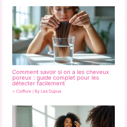
Comment savoir si on a les cheveux
poreux : guide complet pour les
détecter facilement
⭐ Coiffure
/ By
Lea Dupuis