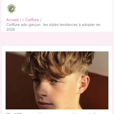
Aller
au
contenu
Accueil
⭐ Coiffure
Coiffure ado garçon : les styles tendances à adopter en
2026