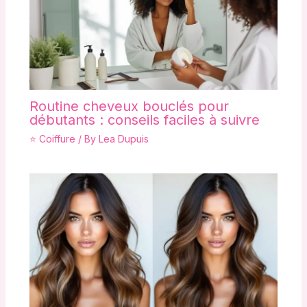
Routine cheveux bouclés pour
débutants : conseils faciles à suivre
⭐ Coiffure
/ By
Lea Dupuis