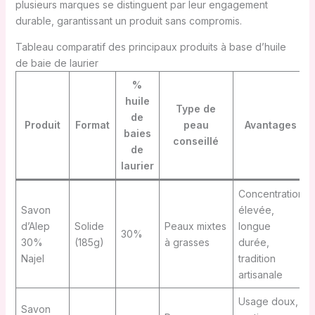
plusieurs marques se distinguent par leur engagement
durable, garantissant un produit sans compromis.
Tableau comparatif des principaux produits à base d’huile
de baie de laurier
%
huile
Type de
de
Produit
Format
peau
Avantages
baies
conseillé
de
laurier
Concentration
Savon
élevée,
d’Alep
Solide
Peaux mixtes
longue
30%
30%
(185g)
à grasses
durée,
Najel
tradition
artisanale
Usage doux,
Savon