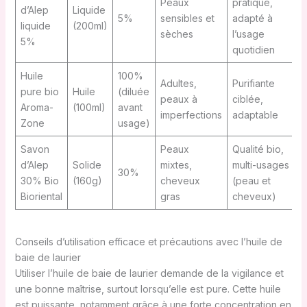
Peaux
pratique,
d’Alep
Liquide
5%
sensibles et
adapté à
liquide
(200ml)
sèches
l’usage
5%
quotidien
Huile
100%
Adultes,
Purifiante
pure bio
Huile
(diluée
peaux à
ciblée,
Aroma-
(100ml)
avant
imperfections
adaptable
Zone
usage)
Savon
Peaux
Qualité bio,
d’Alep
Solide
mixtes,
multi-usages
30%
30% Bio
(160g)
cheveux
(peau et
Bioriental
gras
cheveux)
Conseils d’utilisation efficace et précautions avec l’huile de
baie de laurier
Utiliser l’huile de baie de laurier demande de la vigilance et
une bonne maîtrise, surtout lorsqu’elle est pure. Cette huile
est puissante, notamment grâce à une forte concentration en