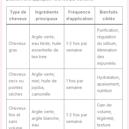
Type de
Ingrédients
Fréquence
Bienfaits
cheveux
principaux
d’application
ciblés
Purification,
Argile verte,
régulation
Cheveux
eau tiède, huile
1-2 fois par
du sébum,
gras
essentielle de
semaine
élimination
tea tree
des
impuretés
Cheveux
Argile verte,
Hydratation,
secs ou
miel, huile de
1 fois par
apaisement,
pointes
jojoba,
semaine
nutrition
sèches
camomille
Gain de
Cheveux
Argile verte,
volume,
fins et
1-2 fois par
argile blanche,
légèreté,
sans
semaine
eau
texture
volume