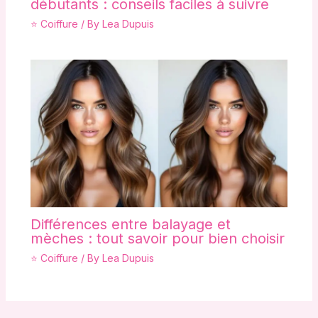
débutants : conseils faciles à suivre
⭐ Coiffure
/ By
Lea Dupuis
Différences entre balayage et
mèches : tout savoir pour bien choisir
⭐ Coiffure
/ By
Lea Dupuis