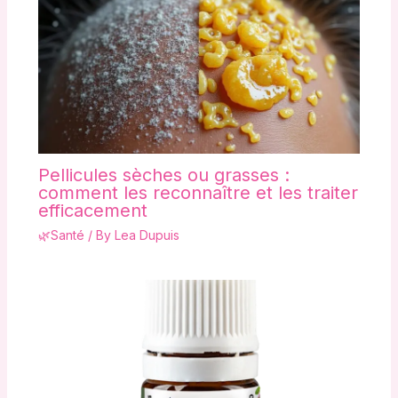
Pellicules sèches ou grasses :
comment les reconnaître et les traiter
efficacement
🌿Santé
/ By
Lea Dupuis