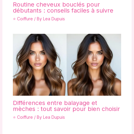
Routine cheveux bouclés pour
débutants : conseils faciles à suivre
⭐ Coiffure
/ By
Lea Dupuis
Différences entre balayage et
mèches : tout savoir pour bien choisir
⭐ Coiffure
/ By
Lea Dupuis