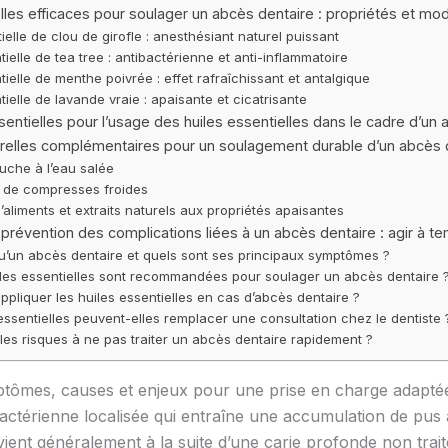
lles efficaces pour soulager un abcès dentaire : propriétés et mod
ielle de clou de girofle : anesthésiant naturel puissant
tielle de tea tree : antibactérienne et anti-inflammatoire
tielle de menthe poivrée : effet rafraîchissant et antalgique
tielle de lavande vraie : apaisante et cicatrisante
entielles pour l’usage des huiles essentielles dans le cadre d’un 
elles complémentaires pour un soulagement durable d’un abcès 
uche à l’eau salée
n de compresses froides
 d’aliments et extraits naturels aux propriétés apaisantes
 prévention des complications liées à un abcès dentaire : agir à t
u’un abcès dentaire et quels sont ses principaux symptômes ?
iles essentielles sont recommandées pour soulager un abcès dentaire 
pliquer les huiles essentielles en cas d’abcès dentaire ?
essentielles peuvent-elles remplacer une consultation chez le dentiste 
les risques à ne pas traiter un abcès dentaire rapidement ?
ptômes, causes et enjeux pour une prise en charge adapté
bactérienne localisée qui entraîne une accumulation de pus 
vient généralement à la suite d’une carie profonde non trait