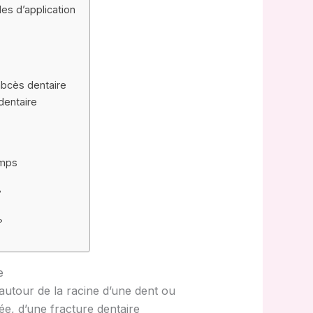
es d’application
abcès dentaire
dentaire
emps
?
?
e
autour de la racine d’une dent ou
ée, d’une fracture dentaire