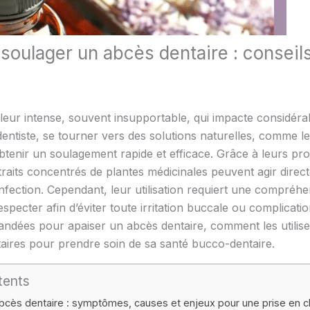
 soulager un abcès dentaire : conseil
eur intense, souvent insupportable, qui impacte considérab
ntiste, se tourner vers des solutions naturelles, comme les
btenir un soulagement rapide et efficace. Grâce à leurs pro
xtraits concentrés de plantes médicinales peuvent agir dire
l’infection. Cependant, leur utilisation requiert une compré
especter afin d’éviter toute irritation buccale ou complicat
andées pour apaiser un abcès dentaire, comment les utiliser
aires pour prendre soin de sa santé bucco-dentaire.
tents
bcès dentaire : symptômes, causes et enjeux pour une prise en 