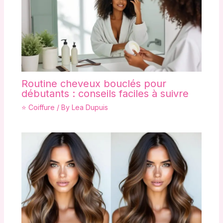
Routine cheveux bouclés pour
débutants : conseils faciles à suivre
⭐ Coiffure
/ By
Lea Dupuis