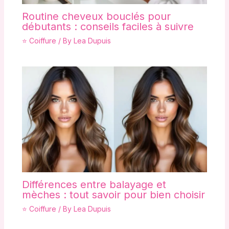
Routine cheveux bouclés pour
débutants : conseils faciles à suivre
⭐ Coiffure
/ By
Lea Dupuis
Différences entre balayage et
mèches : tout savoir pour bien choisir
⭐ Coiffure
/ By
Lea Dupuis