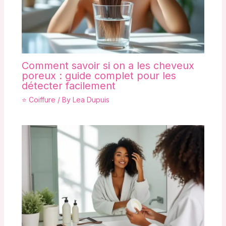
Comment savoir si on a les cheveux
poreux : guide complet pour les
détecter facilement
⭐ Coiffure
/ By
Lea Dupuis