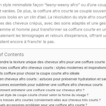
 style minimaliste façon “teeny-weeny afro” ou d’une cou
 et variées. De plus, la coiffure afro courte se couple souve
vos looks en un clin d’œil. La révolution du style afro cour
es des cheveux crépus, avec des soins adaptés et une gesti
femme et homme peut transformer sa coiffure courte en un 
galement les témoignages et retours d’expérience, offrant un
itent encore à franchir le pas.
of Contents
ndre la texture unique des cheveux afro pour une coiffure courte
ces coiffure afro cheveux courts : styles modernes et inspiration
ls coiffure pour choisir la coupe courte afro idéale
ien cheveux afro courts : astuces pour préserver hydratation et sa
oires essentiels pour sublimer une coiffure afro cheveux courts
mment entretenir une coiffure courte sur cheveux afro ?
el style de coupe courte choisir selon la forme du visage ?
s tresses afro courtes conviennent-elles aux cheveux très courts ?
els accessoires privilégier pour une coiffure afro courte ?