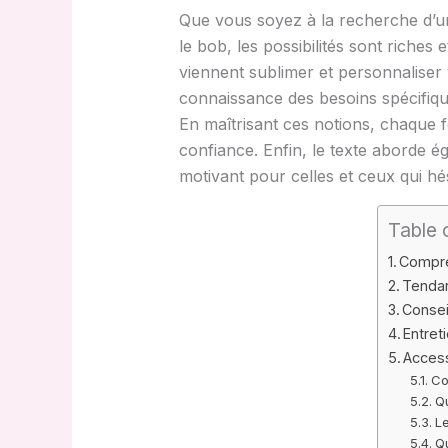
Que vous soyez à la recherche d’un
le bob, les possibilités sont riches
viennent sublimer et personnaliser 
connaissance des besoins spécifiqu
En maîtrisant ces notions, chaque 
confiance. Enfin, le texte aborde é
motivant pour celles et ceux qui hés
Table 
Compre
Tendan
Consei
Entret
Access
Co
Qu
Le
Qu