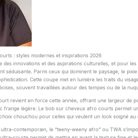
urts : styles modernes et inspirations 2026
 des innovations et des aspirations culturelles, et pour le
ent séduisante. Parmi ceux qui dominent le paysage, le pixi
phistication. Cette coupe met en lumière les traits du visage
écises, souvent travaillées autour des tempes ou de la nuq
urt revient en force cette année, offrant une largeur de pos
ec frange légère. Le bob sur cheveux afro courts permet un 
i un choix chouchou pour celles qui veulent un look soigné a
 et ultra-contemporain, le “teeny-weeny afro” ou TWA s’i
ultra-courte permet de mettre en avant la texture fine et l