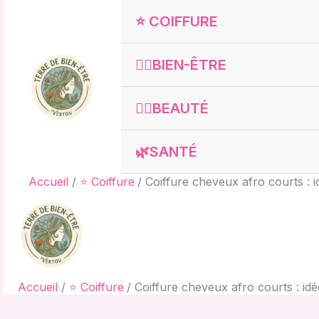
Aller
⭐ COIFFURE
au
contenu
🧘‍♀️BIEN-ÊTRE
💇‍♀️BEAUTÉ
🌿SANTÉ
Accueil
⭐ Coiffure
Coiffure cheveux afro courts : i
Accueil
⭐ Coiffure
Coiffure cheveux afro courts : idé