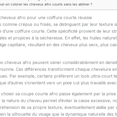
ut-on colorer les cheveux afro courts sans les abîmer ?
cheveux afro pour une coiffure courte réussie
comme crépus ou frisés, se distinguent par leur texture si
 d’une coiffure courte. Cette spécificité provient de leur st
iles et propices à la sécheresse. En effet, les huiles nature
a tige capillaire, résultant en des cheveux plus secs, plus 
 les cheveux afro peuvent varier considérablement en densit
nne. Ces différences transforment chaque chevelure en u
stiques. Par exemple, certains préfèrent un look ultra-court 
ue d’autres s’orientent vers un pixie cut plus travaillé avec
n choisir sa coupe courte afro passe également par la prise 
a nature du cheveu permet d’éviter la casse excessive, noti
hension de sa propre texture, éventuellement aidée par un 
bien la silhouette du visage que la dynamique naturelle des 