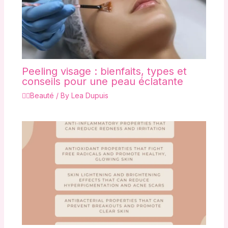
Peeling visage : bienfaits, types et
conseils pour une peau éclatante
💇‍♀️Beauté
/ By
Lea Dupuis