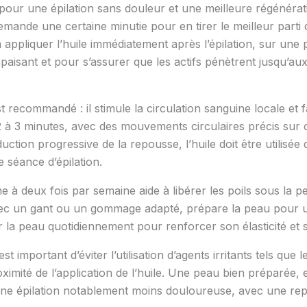
 pour une épilation sans douleur et une meilleure régénéra
demande une certaine minutie pour en tirer le meilleur parti 
à appliquer l’huile immédiatement après l’épilation, sur une
apaisant et pour s’assurer que les actifs pénètrent jusqu’aux
commandé : il stimule la circulation sanguine locale et fac
n 2 à 3 minutes, avec des mouvements circulaires précis sur
duction progressive de la repousse, l’huile doit être utilisé
 séance d’épilation.
 à deux fois par semaine aide à libérer les poils sous la pe
avec un gant ou un gommage adapté, prépare la peau pour un
r la peau quotidiennement pour renforcer son élasticité et s
t important d’éviter l’utilisation d’agents irritants tels que l
ximité de l’application de l’huile. Une peau bien préparée, 
d’une épilation notablement moins douloureuse, avec une re