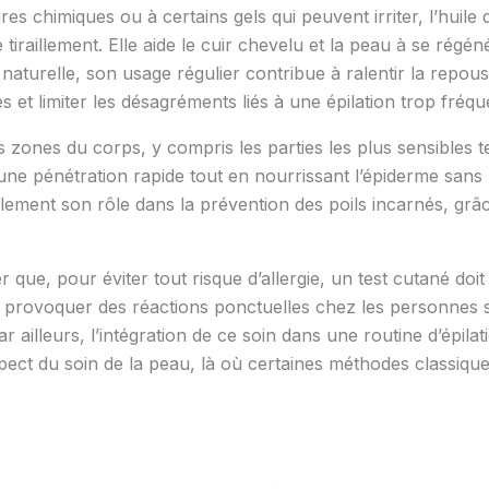
s chimiques ou à certains gels qui peuvent irriter, l’huile 
 tiraillement. Elle aide le cuir chevelu et la peau à se rég
 naturelle, son usage régulier contribue à ralentir la repou
et limiter les désagréments liés à une épilation trop fréqu
s zones du corps, y compris les parties les plus sensibles tel
te une pénétration rapide tout en nourrissant l’épiderme sans 
galement son rôle dans la prévention des poils incarnés, grâ
r que, pour éviter tout risque d’allergie, un test cutané doit
ut provoquer des réactions ponctuelles chez les personnes s
 ailleurs, l’intégration de ce soin dans une routine d’épila
espect du soin de la peau, là où certaines méthodes classiqu