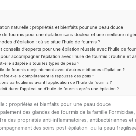
lation naturelle : propriétés et bienfaits pour une peau douce
le de fourmis pour une épilation sans douleur et une meilleure rég
es d’épilation : où se situe l’huile de fourmis ?
t conseils d’experts pour une épilation réussie avec l’huile de fou
pour accompagner l’épilation avec l’huile de fourmis : routine et 
st-elle adaptée à tous les types de peau ?
huile de fourmis conjointement avec d’autres méthodes d’épilation ?
arrête-t-elle complètement la repousse des poils ?
ions particulières avant l’application de l’huile de fourmis ?
it durer l’application d’huile de fourmis après une épilation ?
lle : propriétés et bienfaits pour une peau douce
ncipalement des glandes des fourmis de la famille Formicida
re des propriétés anti-inflammatoires, antibactériennes et a
compagnement des soins post-épilation, où la peau fragilisé