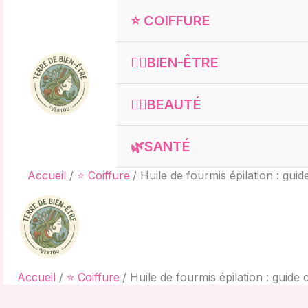
Aller
⭐ COIFFURE
au
contenu
🧘‍♀️BIEN-ÊTRE
💇‍♀️BEAUTÉ
🌿SANTÉ
Accueil
⭐ Coiffure
Huile de fourmis épilation : gu
Accueil
⭐ Coiffure
Huile de fourmis épilation : guid