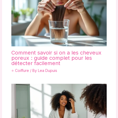
Comment savoir si on a les cheveux
poreux : guide complet pour les
détecter facilement
⭐ Coiffure
/ By
Lea Dupuis