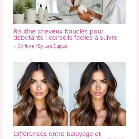
Routine cheveux bouclés pour
débutants : conseils faciles à suivre
⭐ Coiffure
/ By
Lea Dupuis
Différences entre balayage et