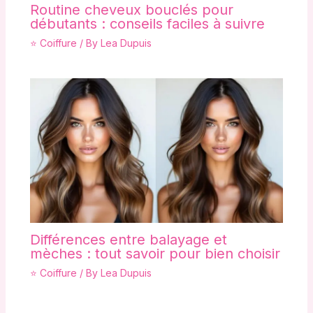
Routine cheveux bouclés pour
débutants : conseils faciles à suivre
⭐ Coiffure
/ By
Lea Dupuis
Différences entre balayage et
mèches : tout savoir pour bien choisir
⭐ Coiffure
/ By
Lea Dupuis