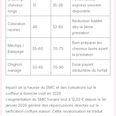
cheveux
31
35-38
express souvent
longs
disponible
Réduction fidélité
Coloration
48
52-60
dès la 3ème
racines
prestation
Bien préparer les
Mèches /
55-60
70-75
cheveux lavés avant
Balayage
la prestation
Chignon
Essai payant
50-65
70-90
mariage
déductible du forfait
Impact de la hausse du SMIC et des cotisations sur le
coiffeur à domicile coût en 2026
L’augmentation du SMIC horaire brut à 12,02 € depuis le 1er
janvier 2026 génère des répercussions directes sur la
tarification coiffure maison. Cette revalorisation se traduit