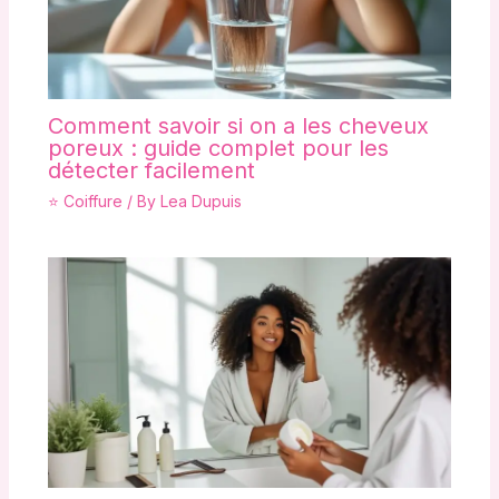
Comment savoir si on a les cheveux
poreux : guide complet pour les
détecter facilement
⭐ Coiffure
/ By
Lea Dupuis