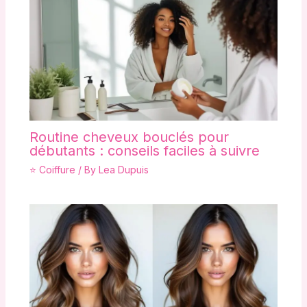
Routine cheveux bouclés pour
débutants : conseils faciles à suivre
⭐ Coiffure
/ By
Lea Dupuis