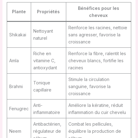
Bénéfices pour les
Plante
Propriétés
cheveux
Renforce les racines, nettoie
Nettoyant
Shikakai
sans agresser, favorise la
naturel
croissance
Riche en
Renforce la fibre, ralentit les
Amla
vitamine C,
cheveux blancs, fortifie les
antioxydant
racines
Stimule la circulation
Tonique
Brahmi
sanguine, favorise la
capillaire
croissance
Anti-
Améliore la kératine, réduit
Fenugrec
inflammatoire
inflammation du cuir chevelu
Antibactérien,
Combat les pellicules,
Neem
régulateur de
équilibre la production de