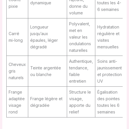
dynamique
toutes les 4-
pixie
donne du
6 semaines
volume
Polyvalent,
Longueur
Hydratation
met en
Carré
jusqu’aux
régulière et
valeur les
mi-long
épaules, léger
visites
ondulations
dégradé
mensuelles
naturelles
Authentique,
Soins anti-
Cheveux
Teinte argentée
tendance,
jaunissement
gris
ou blanche
faible
et protection
naturels
entretien
UV
Frange
Structure le
Égalisation
adaptée
Frange légère et
visage,
des pointes
visage
dégradée
apporte du
toutes les 6
rond
relief
semaines