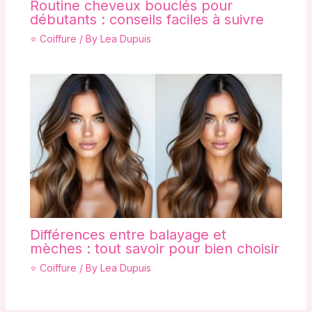
Routine cheveux bouclés pour
débutants : conseils faciles à suivre
⭐ Coiffure
/ By
Lea Dupuis
Différences entre balayage et
mèches : tout savoir pour bien choisir
⭐ Coiffure
/ By
Lea Dupuis