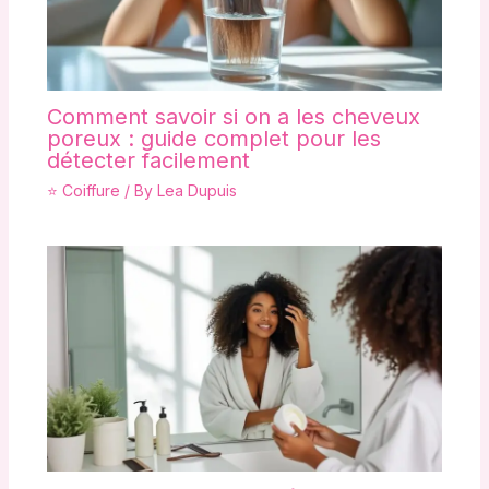
Comment savoir si on a les cheveux
poreux : guide complet pour les
détecter facilement
⭐ Coiffure
/ By
Lea Dupuis