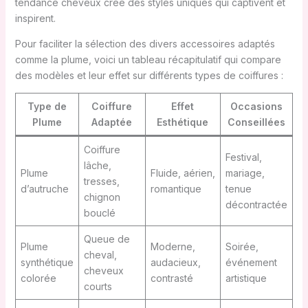
tendance cheveux crée des styles uniques qui captivent et
inspirent.
Pour faciliter la sélection des divers accessoires adaptés
comme la plume, voici un tableau récapitulatif qui compare
des modèles et leur effet sur différents types de coiffures :
Type de
Coiffure
Effet
Occasions
Plume
Adaptée
Esthétique
Conseillées
Coiffure
Festival,
lâche,
Plume
Fluide, aérien,
mariage,
tresses,
d’autruche
romantique
tenue
chignon
décontractée
bouclé
Queue de
Plume
Moderne,
Soirée,
cheval,
synthétique
audacieux,
événement
cheveux
colorée
contrasté
artistique
courts