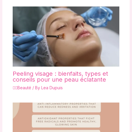
Peeling visage : bienfaits, types et
conseils pour une peau éclatante
💇‍♀️Beauté
/ By
Lea Dupuis