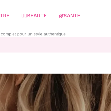
-ÊTRE
💇‍♀️BEAUTÉ
🌿SANTÉ
e complet pour un style authentique