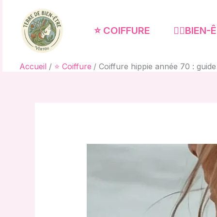
Aller
au
⭐ COIFFURE
🧘‍♀️BIEN
contenu
Accueil
⭐ Coiffure
Coiffure hippie année 70 : guid