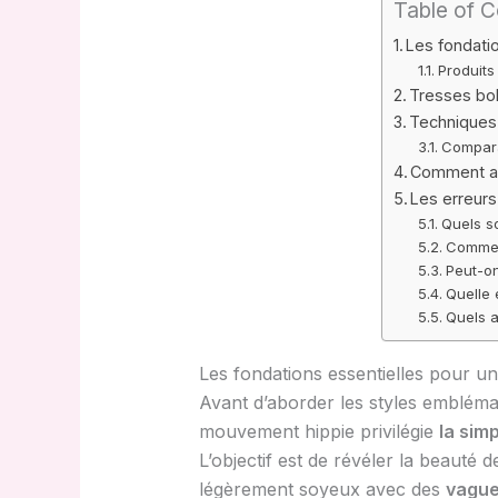
Table of 
Les fondatio
Produits
Tresses boh
Techniques 
Compara
Comment ad
Les erreurs
Quels so
Commen
Peut-on
Quelle 
Quels a
Les fondations essentielles pour un
Avant d’aborder les styles emblémat
mouvement hippie privilégie
la simp
L’objectif est de révéler la beauté 
légèrement soyeux avec des
vague