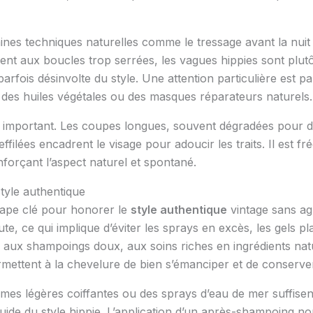
ines techniques naturelles comme le tressage avant la nuit 
nt aux boucles trop serrées, les vagues hippies sont plutô
arfois désinvolte du style. Une attention particulière est par
nt des huiles végétales ou des masques réparateurs naturels.
 important. Les coupes longues, souvent dégradées pour do
 effilées encadrent le visage pour adoucir les traits. Il est 
forçant l’aspect naturel et spontané.
tyle authentique
étape clé pour honorer le
style authentique
vintage sans agr
e, ce qui implique d’éviter les sprays en excès, les gels pl
va aux shampoings doux, aux soins riches en ingrédients natu
rmettent à la chevelure de bien s’émanciper et de conserver
es légères coiffantes ou des sprays d’eau de mer suffisent
ide du style hippie. L’application d’un après-shampoing no