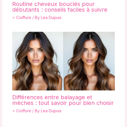
Routine cheveux bouclés pour
débutants : conseils faciles à suivre
⭐ Coiffure
/ By
Lea Dupuis
Différences entre balayage et
mèches : tout savoir pour bien choisir
⭐ Coiffure
/ By
Lea Dupuis