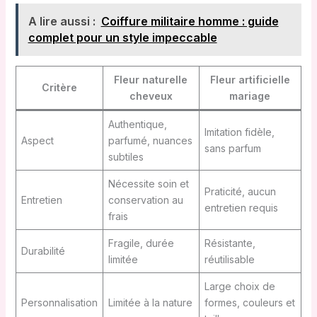
A lire aussi :
Coiffure militaire homme : guide
complet pour un style impeccable
Fleur naturelle
Fleur artificielle
Critère
cheveux
mariage
Authentique,
Imitation fidèle,
Aspect
parfumé, nuances
sans parfum
subtiles
Nécessite soin et
Praticité, aucun
Entretien
conservation au
entretien requis
frais
Fragile, durée
Résistante,
Durabilité
limitée
réutilisable
Large choix de
Personnalisation
Limitée à la nature
formes, couleurs et