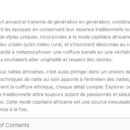
 art ancestral transmis de génération en génération, combi
ent les époques en conservant leur essence traditionnelle t
e styles uniques. Incorporées à la mode capillaire africaine,
lieu urbain qu’en milieu rural, et s’inscrivent désormais au 
acité à métamorphoser une coiffure banale en une véritable
 souhaitent allier originalité et respect des racines.
x nattes africaines, c’est aussi plonger dans un univers de
echniques de natte au soin apporté à l’entretien des nattes,
ment la coiffure ethnique, chaque détail compte. Explorer 
traditionnelle attire toujours autant de passionnés et sédui
es. Cette mode capillaire africaine est une source inépuisabl
nce à la fois.
of Contents