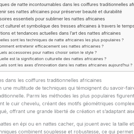
ues de natte incontournables dans les coiffures traditionnelles af
enir ses nattes africaines pour préserver beauté et durabilité
oires essentiels pour sublimer les nattes africaines
ct culturel et symbolique des tresses africaines à travers le temp
tions et tendances actuelles dans l’art des nattes africaines
elles sont les techniques de natte africaines les plus populaires ?
omment entretenir efficacement ses nattes africaines ?
uels accessoires pour nattes choisir selon le style ?
uelle est la signification culturelle des nattes africaines ?
uels sont les axes d’innovation dans les nattes africaines aujourd’hui ?
 dans les coiffures traditionnelles africaines
en une multitude de techniques qui témoignent du savoir-fair
raditionnelle. Parmi les méthodes les plus populaires figuren
t le cuir chevelu, créant des motifs géométriques complexe
iqué, offrant une grande liberté de création et s’adaptant a
nattes en épi ou en nattes cacher, qui jouent avec la taille e
echniques combinent souplesse et robustesse, ce qui permet