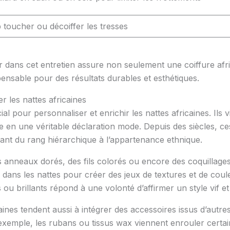
p toucher ou décoiffer les tresses
dans cet entretien assure non seulement une coiffure afr
ensable pour des résultats durables et esthétiques.
r les nattes africaines
al pour personnaliser et enrichir les nattes africaines. Ils
e en une véritable déclaration mode. Depuis des siècles, c
allant du rang hiérarchique à l’appartenance ethnique.
 anneaux dorés, des fils colorés ou encore des coquillages
s dans les nattes pour créer des jeux de textures et de coule
ts ou brillants répond à une volonté d’affirmer un style vif e
ines tendent aussi à intégrer des accessoires issus d’autres
 exemple, les rubans ou tissus wax viennent enrouler certa