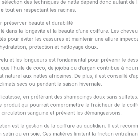
a sélection des techniques de natte dépend donc autant de l’
ce
tout en respectant les racines.
r préserver beauté et durabilité
clé dans la longévité et la beauté d’une coiffure. Les cheve
tés pour éviter les cassures et maintenir une allure impecc
hydratation, protection et nettoyage doux.
elu et les longueurs est fondamental pour prévenir le dess
les que l’huile de coco, de jojoba ou d’argan contribue à nourr
at naturel aux nattes africaines. De plus, il est conseillé d’
limats secs ou pendant la saison hivernale.
élicatesse, en préférant des shampoings doux sans sulfates.
 produit qui pourrait compromettre la fraîcheur de la coiff
 circulation sanguine et prévient les démangeaisons.
tien est la gestion de la coiffure au quotidien. Il est reco
n satin ou en soie. Ces matières limitent la friction entraîn