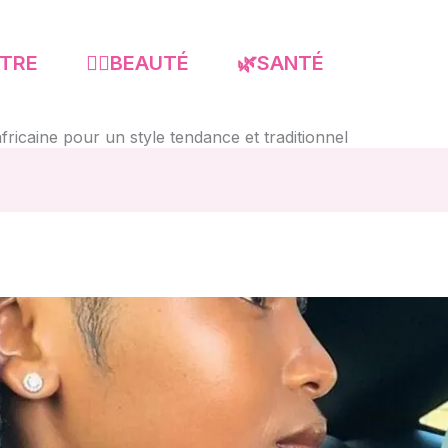
-ÊTRE
💇‍♀️BEAUTÉ
🌿SANTÉ
africaine pour un style tendance et traditionnel