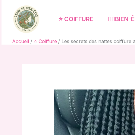
Aller
au
⭐ COIFFURE
🧘‍♀️BIEN
contenu
Accueil
⭐ Coiffure
Les secrets des nattes coiffure 