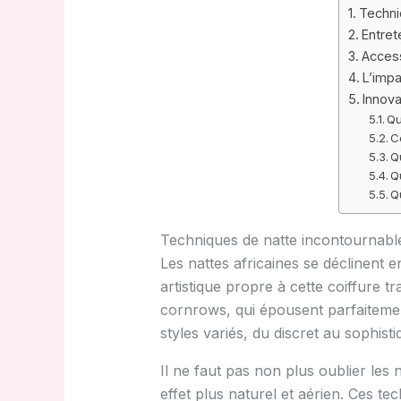
Techniq
Entret
Access
L’impa
Innova
Qu
C
Q
Q
Q
Techniques de natte incontournables
Les nattes africaines se déclinent 
artistique propre à cette coiffure t
cornrows, qui épousent parfaitemen
styles variés, du discret au sophist
Il ne faut pas non plus oublier les 
effet plus naturel et aérien. Ces t