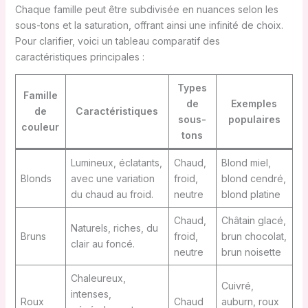
Chaque famille peut être subdivisée en nuances selon les
sous-tons et la saturation, offrant ainsi une infinité de choix.
Pour clarifier, voici un tableau comparatif des
caractéristiques principales :
Types
Famille
de
Exemples
de
Caractéristiques
sous-
populaires
couleur
tons
Lumineux, éclatants,
Chaud,
Blond miel,
Blonds
avec une variation
froid,
blond cendré,
du chaud au froid.
neutre
blond platine
Chaud,
Châtain glacé,
Naturels, riches, du
Bruns
froid,
brun chocolat,
clair au foncé.
neutre
brun noisette
Chaleureux,
Cuivré,
intenses,
Roux
Chaud
auburn, roux