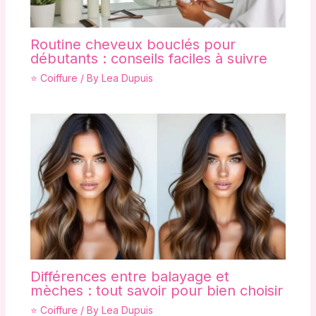
Routine cheveux bouclés pour
débutants : conseils faciles à suivre
⭐ Coiffure
/ By
Lea Dupuis
Différences entre balayage et
mèches : tout savoir pour bien choisir
⭐ Coiffure
/ By
Lea Dupuis