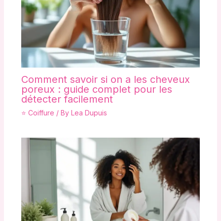
Comment savoir si on a les cheveux
poreux : guide complet pour les
détecter facilement
⭐ Coiffure
/ By
Lea Dupuis