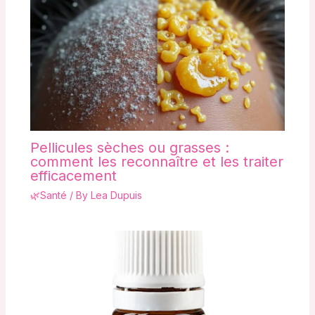
Pellicules sèches ou grasses :
comment les reconnaître et les traiter
efficacement
🌿Santé
/ By
Lea Dupuis