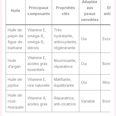
Adaptée
Principaux
Propriétés
aux
Effet
Huile
composants
clés
peaux
anti-â
sensibles
Huile de
Vitamine E,
Très
pépin de
oméga-6,
hydratante,
Oui
Excelle
figue de
oméga-9,
antioxydante,
barbarie
stérols
régénérante
Vitamine E,
Huile
Nourrissante,
acides gras
Oui
Bonne
d’argan
réparatrice
essentiels
Huile de
Vitamine E,
Matifiante,
Oui
Moyen
jojoba
cire naturelle
équilibrante
Huile de
Vitamine A,
Réparatrice,
rose
Variable
Bonne
acides gras
anti-cicatrice
musquée