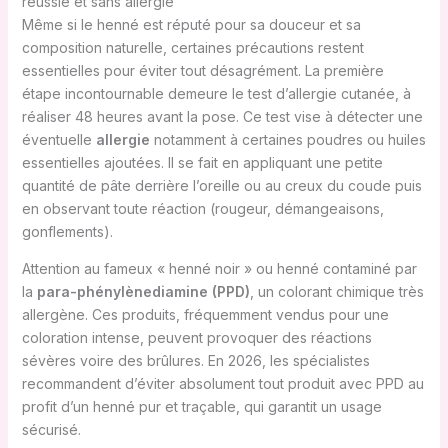
réussie et sans allergie
Même si le henné est réputé pour sa douceur et sa
composition naturelle, certaines précautions restent
essentielles pour éviter tout désagrément. La première
étape incontournable demeure le test d’allergie cutanée, à
réaliser 48 heures avant la pose. Ce test vise à détecter une
éventuelle
allergie
notamment à certaines poudres ou huiles
essentielles ajoutées. Il se fait en appliquant une petite
quantité de pâte derrière l’oreille ou au creux du coude puis
en observant toute réaction (rougeur, démangeaisons,
gonflements).
Attention au fameux « henné noir » ou henné contaminé par
la
para-phénylènediamine (PPD)
, un colorant chimique très
allergène. Ces produits, fréquemment vendus pour une
coloration intense, peuvent provoquer des réactions
sévères voire des brûlures. En 2026, les spécialistes
recommandent d’éviter absolument tout produit avec PPD au
profit d’un henné pur et traçable, qui garantit un usage
sécurisé.