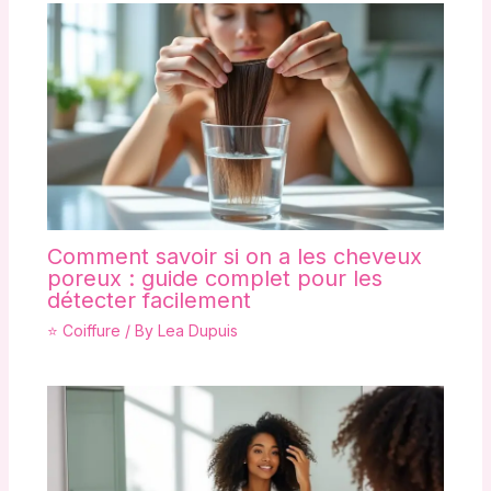
Comment savoir si on a les cheveux
poreux : guide complet pour les
détecter facilement
⭐ Coiffure
/ By
Lea Dupuis