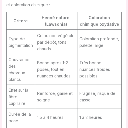
et coloration chimique :
Henné naturel
Coloration
Critère
(Lawsonia)
chimique oxydative
Coloration végétale
Type de
Coloration profonde,
par dépôt, tons
pigmentation
palette large
chauds
Couvrance
Bonne après 1-2
Très bonne,
des
poses, tout en
nuances froides
cheveux
nuances chaudes
possibles
blancs
Effet sur la
Renforce, gaine et
Fragilise, risque de
fibre
soigne
casse
capillaire
Durée de la
1,5 à 4 heures
1 à 2 heures
pose