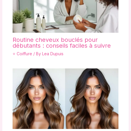
Routine cheveux bouclés pour
débutants : conseils faciles à suivre
⭐ Coiffure
/ By
Lea Dupuis