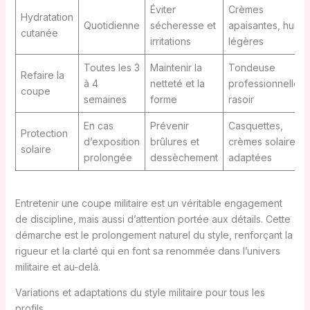
Éviter
Crèmes
Hydratation
Quotidienne
sécheresse et
apaisantes, huiles
cutanée
irritations
légères
Toutes les 3
Maintenir la
Tondeuse
Refaire la
à 4
netteté et la
professionnelle,
coupe
semaines
forme
rasoir
En cas
Prévenir
Casquettes,
Protection
d’exposition
brûlures et
crèmes solaires
solaire
prolongée
dessèchement
adaptées
Entretenir une coupe militaire est un véritable engagement
de discipline, mais aussi d’attention portée aux détails. Cette
démarche est le prolongement naturel du style, renforçant la
rigueur et la clarté qui en font sa renommée dans l’univers
militaire et au-delà.
Variations et adaptations du style militaire pour tous les
profils