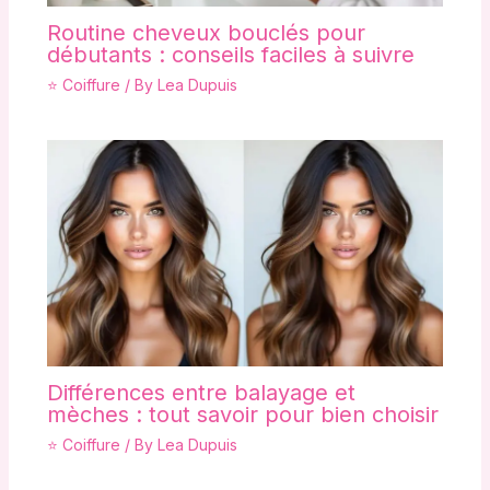
Routine cheveux bouclés pour
débutants : conseils faciles à suivre
⭐ Coiffure
/ By
Lea Dupuis
Différences entre balayage et
mèches : tout savoir pour bien choisir
⭐ Coiffure
/ By
Lea Dupuis