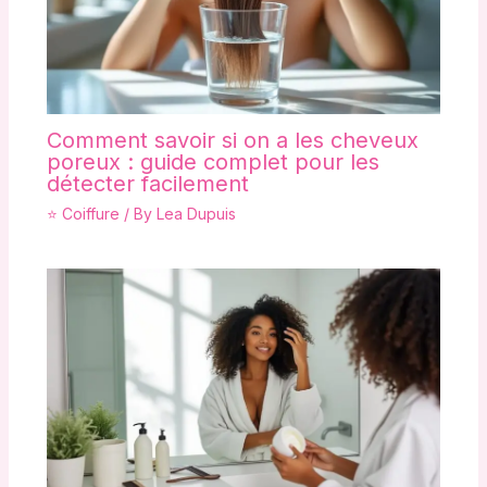
Comment savoir si on a les cheveux
poreux : guide complet pour les
détecter facilement
⭐ Coiffure
/ By
Lea Dupuis