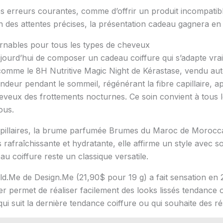
s erreurs courantes, comme d’offrir un produit incompatible
ion des attentes précises, la présentation cadeau gagnera en
rnables pour tous les types de cheveux
jourd’hui de composer un cadeau coiffure qui s’adapte vraim
 comme le 8H Nutritive Magic Night de Kérastase, vendu au
fondeur pendant le sommeil, régénérant la fibre capillaire, 
cheveux des frottements nocturnes. Ce soin convient à tous 
ous.
apillaires, la brume parfumée Brumes du Maroc de Morocc
ois rafraîchissante et hydratante, elle affirme un style avec 
au coiffure reste un classique versatile.
ld.Me de Design.Me (21,90$ pour 19 g) a fait sensation en 
léger permet de réaliser facilement des looks lissés tendanc
ui suit la dernière tendance coiffure ou qui souhaite des ré