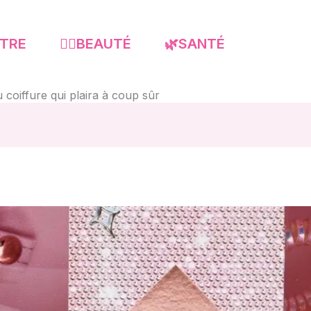
-ÊTRE
💇‍♀️BEAUTÉ
🌿SANTÉ
coiffure qui plaira à coup sûr