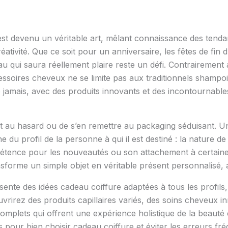
 est devenu un véritable art, mêlant connaissance des ten
réativité. Que ce soit pour un anniversaire, les fêtes de fi
au qui saura réellement plaire reste un défi. Contrairemen
essoires cheveux ne se limite pas aux traditionnels shamp
me jamais, avec des produits innovants et des incontournabl
duit au hasard ou de s’en remettre au packaging séduisant. 
 du profil de la personne à qui il est destiné : la nature d
pétence pour les nouveautés ou son attachement à certain
sforme un simple objet en véritable présent personnalisé, ap
ésente des idées cadeau coiffure adaptées à tous les profil
rirez des produits capillaires variés, des soins cheveux 
complets qui offrent une expérience holistique de la beauté 
pour bien choisir cadeau coiffure et éviter les erreurs fré