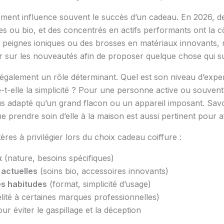
oment influence souvent le succès d’un cadeau. En 2026, de
s ou bio, et des concentrés en actifs performants ont la cô
peignes ioniques ou des brosses en matériaux innovants, 
r sur les nouveautés afin de proposer quelque chose qui s
 également un rôle déterminant. Quel est son niveau d’exper
-t-elle la simplicité ? Pour une personne active ou souve
 adapté qu’un grand flacon ou un appareil imposant. Savoi
me prendre soin d’elle à la maison est aussi pertinent pour a
ères à privilégier lors du choix cadeau coiffure :
x
(nature, besoins spécifiques)
actuelles
(soins bio, accessoires innovants)
es habitudes
(format, simplicité d’usage)
élité à certaines marques professionnelles)
ur éviter le gaspillage et la déception