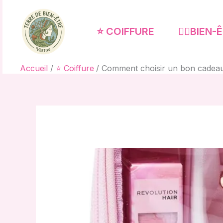
Aller
au
⭐ COIFFURE
🧘‍♀️BIEN
contenu
Accueil
⭐ Coiffure
Comment choisir un bon cadeau 