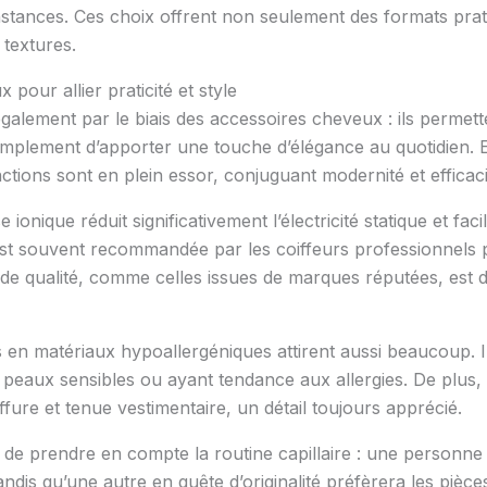
constances. Ces choix offrent non seulement des formats prat
 textures.
pour allier praticité et style
également par le biais des accessoires cheveux : ils permet
mplement d’apporter une touche d’élégance au quotidien. E
ctions sont en plein essor, conjuguant modernité et efficaci
ionique réduit significativement l’électricité statique et fa
le est souvent recommandée par les coiffeurs professionnels 
 de qualité, comme celles issues de marques réputées, est do
s en matériaux hypoallergéniques attirent aussi beaucoup. Ils
peaux sensibles ou ayant tendance aux allergies. De plus, i
fure et tenue vestimentaire, un détail toujours apprécié.
l de prendre en compte la routine capillaire : une personne q
andis qu’une autre en quête d’originalité préfèrera les pièc